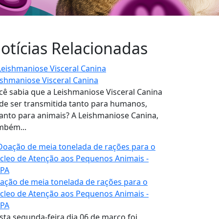
otícias Relacionadas
ishmaniose Visceral Canina
cê sabia que a Leishmaniose Visceral Canina
de ser transmitida tanto para humanos,
anto para animais? A Leishmaniose Canina,
mbém...
ação de meia tonelada de rações para o
cleo de Atenção aos Pequenos Animais -
PA
sta segunda-feira dia 06 de março foi