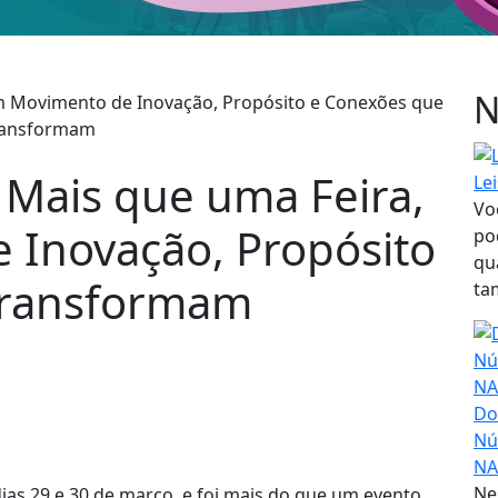
N
 Mais que uma Feira,
Le
Vo
Inovação, Propósito
po
qu
Transformam
ta
Do
Nú
NA
Ne
ias 29 e 30 de março, e foi mais do que um evento,