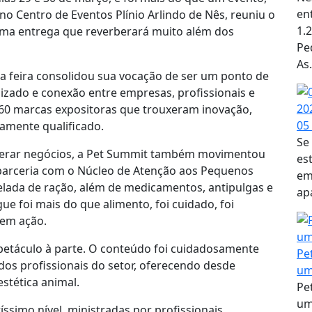
en
no Centro de Eventos Plínio Arlindo de Nês, reuniu o
1.
uma entrega que reverberará muito além dos
Pe
As.
a feira consolidou sua vocação de ser um ponto de
izado e conexão entre empresas, profissionais e
 60 marcas expositoras que trouxeram inovação,
05
amente qualificado.
Se
gerar negócios, a Pet Summit também movimentou
es
 parceria com o Núcleo de Atenção aos Pequenos
em
lada de ração, além de medicamentos, antipulgas e
ap
e foi mais do que alimento, foi cuidado, foi
 em ação.
etáculo à parte. O conteúdo foi cuidadosamente
Pe
dos profissionais do setor, oferecendo desde
um
estética animal.
Pe
um
íssimo nível, ministradas por profissionais