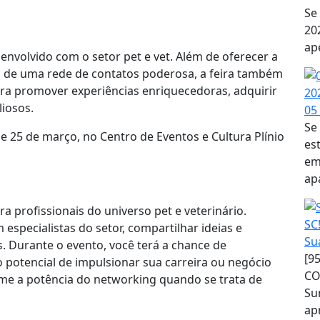
Se
20
ap
 envolvido com o setor pet e vet. Além de oferecer a
o de uma rede de contatos poderosa, a feira também
a promover experiências enriquecedoras, adquirir
liosos.
05
Se
 e 25 de março, no Centro de Eventos e Cultura Plínio
es
em
ap
a profissionais do universo pet e veterinário.
especialistas do setor, compartilhar ideias e
Su
s. Durante o evento, você terá a chance de
[9
 potencial de impulsionar sua carreira ou negócio
CO
me a potência do networking quando se trata de
Su
ap