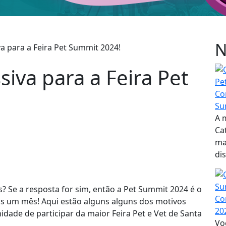
N
va para a Feira Pet
Co
Su
A 
Ca
ma
dis
s? Se a resposta for sim, então a Pet Summit 2024 é o
Co
as um mês! Aqui estão alguns alguns dos motivos
20
dade de participar da maior Feira Pet e Vet de Santa
Vo